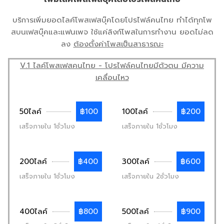
บริการเพิ่มยอดไลค์โพสเฟสบุ๊คโดยโปรไฟล์คนไทย ทำได้ทุกโพ
สบนเฟสบุ๊คและแฟนเพจ ใช้แค่ลิงก์โพสในการทำงาน ยอดไม่ลด
ลง
ต้องตั้งค่าโพสเป็นสาธารณะ
V.1 ไลค์โพสเฟสคนไทย - โปรไฟล์คนไทยมีตัวตน มีความ
เคลื่อนไหว
50ไลค์
฿100
100ไลค์
฿200
เสร็จภายใน 1ชั่วโมง
เสร็จภายใน 1ชั่วโมง
200ไลค์
฿400
300ไลค์
฿600
เสร็จภายใน 1ชั่วโมง
เสร็จภายใน 2ชั่วโมง
400ไลค์
฿800
500ไลค์
฿900