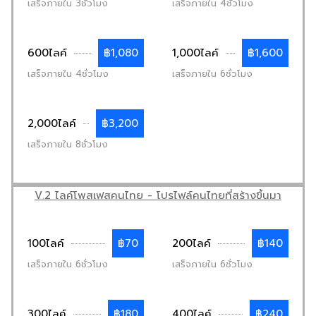
เสร็จภายใน 3ชั่วโมง
เสร็จภายใน 4ชั่วโมง
600ไลค์
฿1,080
1,000ไลค์
฿1,600
เสร็จภายใน 4ชั่วโมง
เสร็จภายใน 6ชั่วโมง
2,000ไลค์
฿3,200
เสร็จภายใน 8ชั่วโมง
V.2 ไลค์โพสเฟสคนไทย - โปรไฟล์คนไทยที่สร้างขึ้นมา
100ไลค์
฿70
200ไลค์
฿140
เสร็จภายใน 6ชั่วโมง
เสร็จภายใน 6ชั่วโมง
300ไลค์
฿180
400ไลค์
฿240